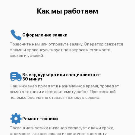
IBM FlashSystem 5200
Как мы работаем
Оформление заявки
Позвоните нам или отправьте заявку. Оператор свяжется
IBM FlashSystem 9500
с вами и проконсультирует по вопросам стоимости,
сроков и условий.
Выезд курьера или специалиста от
30 минут
Наш инженер приедет в назначенное время, проведет
осмотр техники и составит смету работ. При сложной
IBM FlashSystem 7300
поломке бесплатно отвезет технику в сервис.
Ремонт техники
После диагностики инженер согласует с вами сроки,
стоимость, детали заказа и приступит к ремонту.