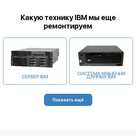
IBM DS8910F
Какую технику IBM мы еще
ремонтируем
IBM FlashSystem 5035
СИСТЕМА ХРАНЕНИЯ
СЕРВЕР IBM
ДАННЫХ IBM
IBM FlashSystem 5015
Показать ещё