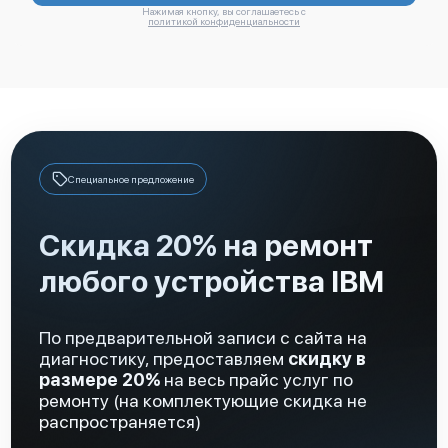
Нажимая кнопку, вы соглашаетесь с
политикой конфиденциальности
IBM FlashSystem 810 (9830-AE1)
Специальное предложение
Скидка 20% на ремонт
любого устройства IBM
IBM FlashSystem 720 (9831-AS2)
По предварительной записи с сайта на
диагностику, предоставляем
скидку в
размере 20%
на весь прайс услуг по
ремонту (на комплектующие скидка не
распространяется)
IBM FlashSystem 710 (9830-AS1)