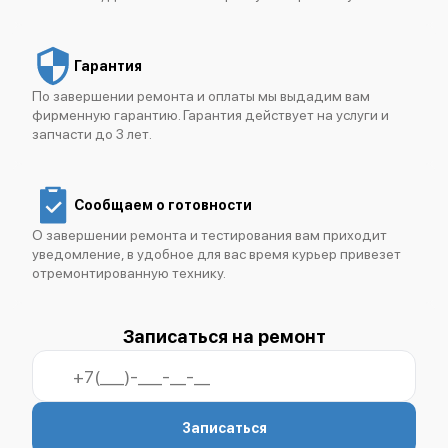
IBM FlashSystem 5300
Гарантия
По завершении ремонта и оплаты мы выдадим вам
фирменную гарантию. Гарантия действует на услуги и
запчасти до 3 лет.
IBM XIV Storage System
Сообщаем о готовности
О завершении ремонта и тестирования вам приходит
уведомление, в удобное для вас время курьер привезет
отремонтированную технику.
IBM FlashSystem 840
Записаться на ремонт
Записаться
IBM FlashSystem 820 (9831-AE2)