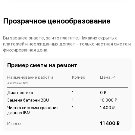
Прозрачное ценообразование
IBM Storwize V5020
Вы заранее знаете, за что платите. Никаких скрытых
платежей и неожиданных доплат - только честная смета и
фиксированная цена.
Пример сметы на ремонт
Наименование работ и
Кол-во
Цена, ₽
IBM Storwize V5010
запчастей
Диагностика
1
0 ₽
Замена батареи BBU
1
10 000 ₽
Чистка системы хранения
1
1 400 ₽
данных IBM
Итого
11 400 ₽