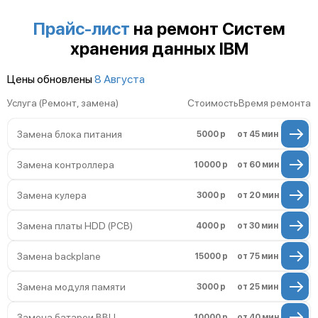
Неисправность системы мониторинга
Прайс-лист
на ремонт Систем
хранения данных IBM
Неисправность индикаторов
Цены обновлены
8 Августа
Повреждение печатной платы
Услуга (Ремонт, замена)
Стоимость
Время ремонта
Неисправность системы управления
Замена блока питания
5000 р
от 45 мин
Неисправность системы вентиляции
Замена контроллера
10000 р
от 60 мин
Проблемы с заземлением
Замена кулера
3000 р
от 20 мин
Неисправность системы
резервирования питания (ИБП)
Замена платы HDD (PCB)
4000 р
от 30 мин
Повреждение кабелей подключения
Замена backplane
15000 р
от 75 мин
Неисправность системы шифрования
данных
Замена модуля памяти
3000 р
от 25 мин
Замена батареи BBU
10000 р
от 40 мин